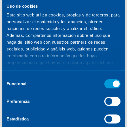
Alrededor de 150 estudiantes de facultades
Uso de cookies
tecnológicas participaron el año pasado en
Este sitio web utiliza cookies, propias y de terceros, para
sesiones con ingenieros espaciales
personalizar el contenido y los anuncios, ofrecer
organizadas por la empresa.
funciones de redes sociales y analizar el tráfico.
Además, compartimos información sobre el uso que
«
Para nosotros, la responsabilidad social de la
haga del sitio web con nuestros partners de redes
empresa significa ser activos en cuanto al desarrollo
sociales, publicidad y análisis web, quienes pueden
del sector espacial y la difusión de los conocimientos
combinarla con otra información que les haya
de dicho sector. Intentamos acercar el sector al público
proporcionado o que hayan recopilado a partir del uso
y mostrar los beneficios científicos y económicos que
que haya hecho de sus servicios. Para más información,
resultan de la exploración del espacio. Queremos ser
consulte la
Política de Cookies
.
Selección
un socio más en estas actividades, ya que creemos que
Funcional
de
todos ganamos con la colaboración
«, declara
consentimiento
Aleksandra Bukaa, directora general de SENER en
Preferencia
Polonia.
«
Fabricamos los primeros equipos para la industria
Estadística
espacial hace 10 años, pero ha sido la colaboración