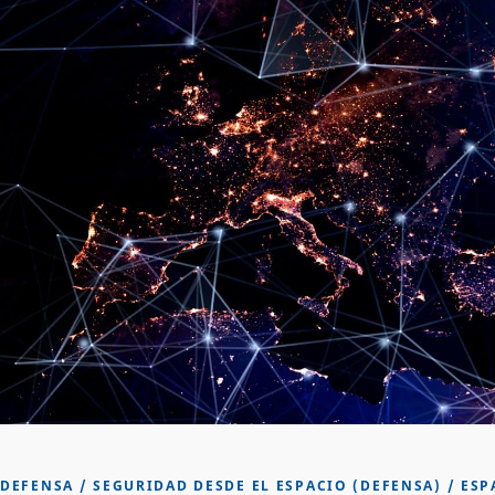
DEFENSA
/
SEGURIDAD DESDE EL ESPACIO (DEFENSA)
/
ESP