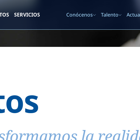
TOS
SERVICIOS
Conócenos
Talento
Actua
tos
sformamos la reali