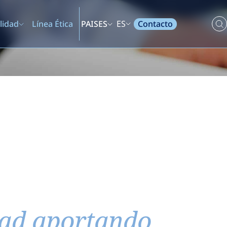
Contacto
lidad
Línea Ética
PAISES
ES
dad aportando