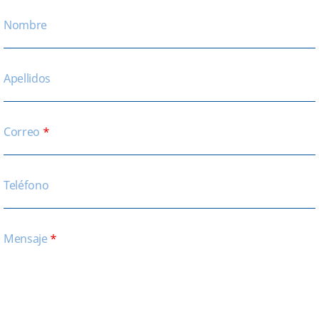
Nombre
Apellidos
Correo
*
Teléfono
Mensaje
*