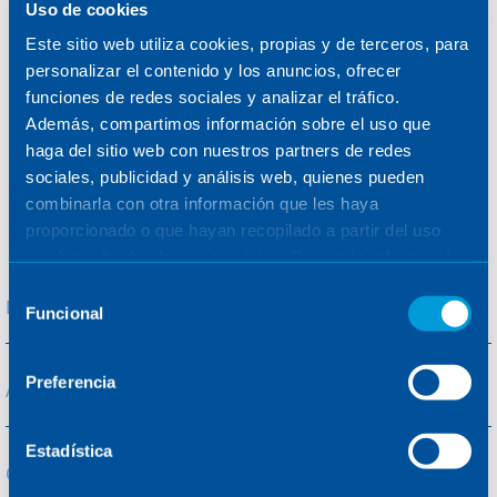
Uso de cookies
Lane
Este sitio web utiliza cookies, propias y de terceros, para
SE1 9PA
personalizar el contenido y los anuncios, ofrecer
Londres
funciones de redes sociales y analizar el tráfico.
(Reino
Además, compartimos información sobre el uso que
Unido)
haga del sitio web con nuestros partners de redes
sociales, publicidad y análisis web, quienes pueden
Teléfono
:
+44 (0) 203 8712627
combinarla con otra información que les haya
proporcionado o que hayan recopilado a partir del uso
que haya hecho de sus servicios. Para más información,
consulte la
Política de Cookies
.
Selección
Nombre
Funcional
de
consentimiento
Preferencia
Apellidos
Estadística
Correo
*