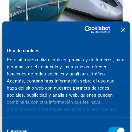
Ferrocarril, transporte
Uso de cookies
Este sitio web utiliza cookies, propias y de terceros, para
urbano y carreteras
personalizar el contenido y los anuncios, ofrecer
funciones de redes sociales y analizar el tráfico.
Además, compartimos información sobre el uso que
haga del sitio web con nuestros partners de redes
sociales, publicidad y análisis web, quienes pueden
CARGAR MÁS
combinarla con otra información que les haya
proporcionado o que hayan recopilado a partir del uso
que haya hecho de sus servicios. Para más información,
VER TODOS LOS PUBLICACIONES
consulte la
Política de Cookies
.
Selección
Funcional