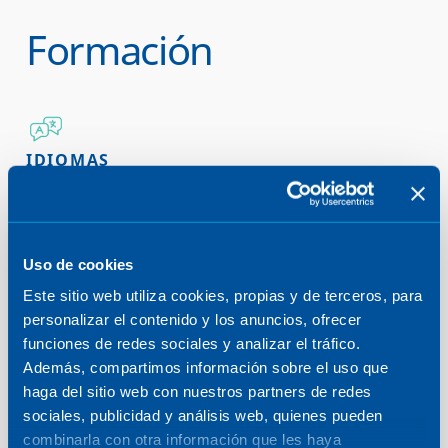
Formación
IDIOMAS
Clases de idiomas gratuitas a lo largo de todo
el año
y en todos los niveles.
Uso de cookies
BECAS
Ayudas/becas de para la formación reglada
Este sitio web utiliza cookies, propias y de terceros, para
de nuestros profesionales.
personalizar el contenido y los anuncios, ofrecer
funciones de redes sociales y analizar el tráfico.
Además, compartimos información sobre el uso que
FORMACIÓN TÉCNICA
haga del sitio web con nuestros partners de redes
Destinamos más de 40.000 h/año de
sociales, publicidad y análisis web, quienes pueden
formación para todas las áreas y disciplinas.
combinarla con otra información que les haya