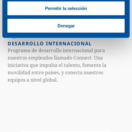
DESARROLLO DIRECTIVO
Permitir la selección
Programa anual de formación para nuestros
managers (realización de Programas de
Desarrollo Directivo).
Denegar
DESARROLLO INTERNACIONAL
Programa de desarrollo internacional para
nuestros empleados llamado Connect. Una
iniciativa
que impulsa el talento, fomenta la
movilidad entre países, y conecta nuestros
equipos a nivel global.