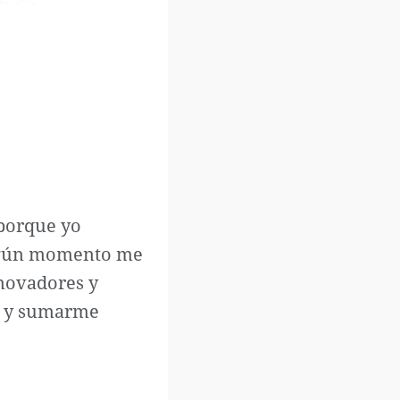
 porque yo
 algún momento me
novadores y
so y sumarme