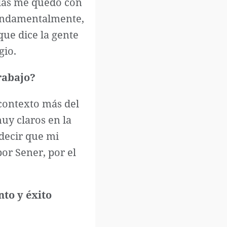
udas me quedo con
 fundamentalmente,
que dice la gente
gio.
rabajo?
 contexto más del
uy claros en la
 decir que mi
or Sener, por el
nto y éxito