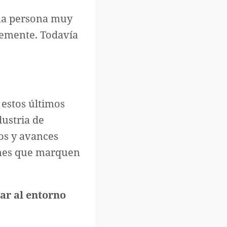
 una persona muy
temente. Todavía
 estos últimos
dustria de
os y avances
iones que marquen
lar al entorno