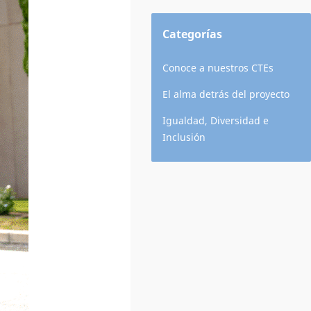
Categorías
Conoce a nuestros CTEs
El alma detrás del proyecto
Igualdad, Diversidad e
Inclusión