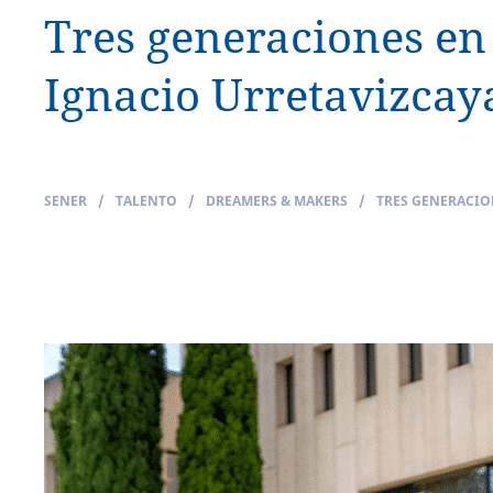
Tres generaciones en 
Ignacio Urretavizcay
SENER
/
TALENTO
/
DREAMERS & MAKERS
/
TRES GENERACION