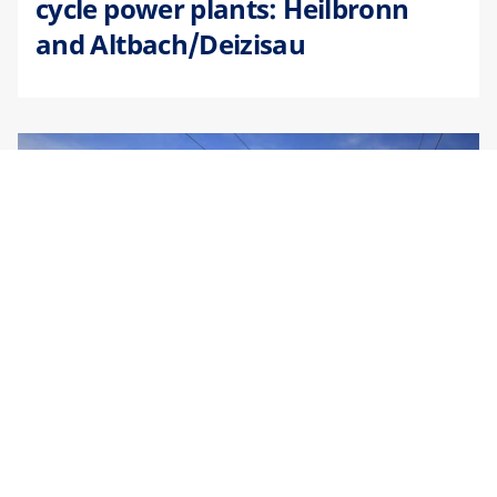
cycle power plants: Heilbronn
and Altbach/Deizisau
TRANSPORTATION
·
UNITED STATES
California High-Speed Line (USA):