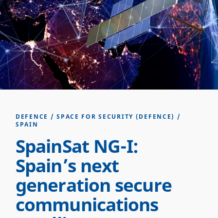
DEFENCE
/
SPACE FOR SECURITY (DEFENCE)
/
SPAIN
SpainSat NG-I:
Spain’s next
generation secure
communications