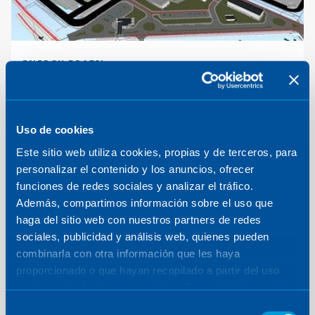
ENERGY
·
BRAZIL
Green ammonia plant for
Fortescue in Brazil
Uso de cookies
Este sitio web utiliza cookies, propias y de terceros, para
personalizar el contenido y los anuncios, ofrecer
funciones de redes sociales y analizar el tráfico.
Además, compartimos información sobre el uso que
haga del sitio web con nuestros partners de redes
sociales, publicidad y análisis web, quienes pueden
combinarla con otra información que les haya
proporcionado o que hayan recopilado a partir del uso
que haya hecho de sus servicios. Para más información,
consulte la
Política de Cookies
.
Selección