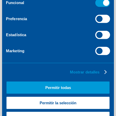
Funcional
de
consentimiento
ENERGY
·
GERMANY
Preferencia
German LNG, the first onshore
regasification terminal to be built
Estadística
in Germany
Marketing
Mostrar detalles
Permitir todas
Permitir la selección