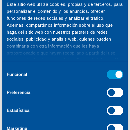
Este sitio web utiliza cookies, propias y de terceros, para
Infrastructure isn’t (just)
personalizar el contenido y los anuncios, ofrecer
concrete: designing railways for
funciones de redes sociales y analizar el tráfico.
Además, compartimos información sobre el uso que
a connected mobility system
haga del sitio web con nuestros partners de redes
sociales, publicidad y análisis web, quienes pueden
combinarla con otra información que les haya
proporcionado o que hayan recopilado a partir del uso
MOBILITY & INFRASTRUCTURES
que haya hecho de sus servicios. Para más información,
consulte la
Política de Cookies
.
December 4, 2025
Selección
Funcional
de
consentimiento
Preferencia
Estadística
Marketing