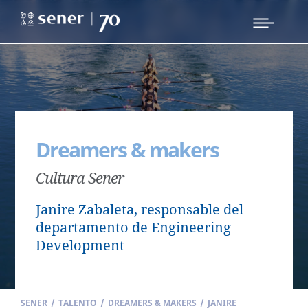
Dreamers & makers
Cultura Sener
Janire Zabaleta, responsable del
departamento de Engineering
Development
SENER
/
TALENTO
/
DREAMERS & MAKERS
/
JANIRE