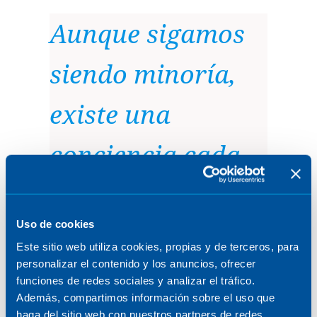
Aunque sigamos
siendo minoría,
existe una
conciencia cada
vez mayor sobre
Uso de cookies
la importancia de
Este sitio web utiliza cookies, propias y de terceros, para
personalizar el contenido y los anuncios, ofrecer
la inclusión de
funciones de redes sociales y analizar el tráfico.
Además, compartimos información sobre el uso que
género en
haga del sitio web con nuestros partners de redes