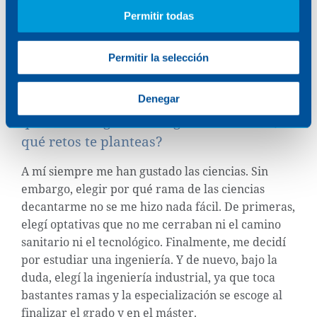
siendo minoría, existe una conciencia cada vez
Permitir todas
mayor sobre la
importancia de la inclusión de
género en disciplinas STEAM.
Permitir la selección
En cuanto a tu historia, ¿qué te atrajo de
tu profesión?, ¿en una visión a futuro, ¿en
Denegar
qué áreas te gustaría seguir avanzando,
qué retos te planteas?
A mí siempre me han gustado las ciencias. Sin
embargo, elegir por qué rama de las ciencias
decantarme no se me hizo nada fácil. De primeras,
elegí optativas que no me cerraban ni el camino
sanitario ni el tecnológico. Finalmente, me decidí
por estudiar una ingeniería. Y de nuevo, bajo la
duda, elegí la ingeniería industrial, ya que toca
bastantes ramas y la especialización se escoge al
finalizar el grado y en el máster.