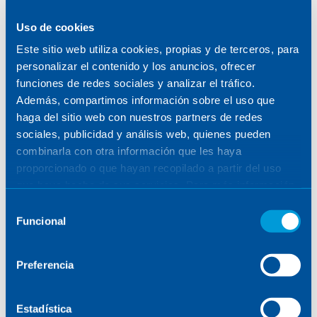
Patricia Martínez Mediavilla:
Uso de cookies
‘Sener offered me the chance to
Este sitio web utiliza cookies, propias y de terceros, para
take on new challenges’
personalizar el contenido y los anuncios, ofrecer
funciones de redes sociales y analizar el tráfico.
Además, compartimos información sobre el uso que
haga del sitio web con nuestros partners de redes
THE MIND BEHIND THE PROJECT
sociales, publicidad y análisis web, quienes pueden
combinarla con otra información que les haya
May 29, 2026
proporcionado o que hayan recopilado a partir del uso
que haya hecho de sus servicios. Para más información,
consulte la
Política de Cookies
.
Selección
Funcional
de
consentimiento
Preferencia
Estadística