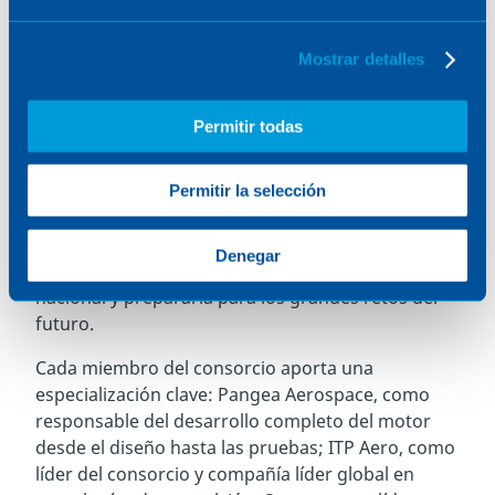
Representantes de las empresas participantes en
Mostrar detalles
el consorcio.
El consorcio de MERLIn, conformado por otras
Permitir todas
empresas participantes líderes en el sector
aeroespacial y tecnológico en España, como son
Aenium Engineering, ITP Aero y Sener, es un claro
Permitir la selección
ejemplo de colaboración de éxito público-privada
entre empresas españolas para impulsar la
Denegar
competitividad de la industria aeroespacial
nacional y prepararla para los grandes retos del
futuro.
Cada miembro del consorcio aporta una
especialización clave: Pangea Aerospace, como
responsable del desarrollo completo del motor
desde el diseño hasta las pruebas; ITP Aero, como
líder del consorcio y compañía líder global en