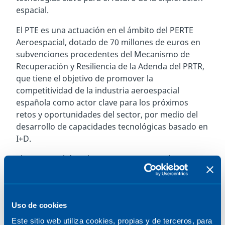
espacial.
El PTE es una actuación en el ámbito del PERTE
Aeroespacial, dotado de 70 millones de euros en
subvenciones procedentes del Mecanismo de
Recuperación y Resiliencia de la Adenda del PRTR,
que tiene el objetivo de promover la
competitividad de la industria aeroespacial
española como actor clave para los próximos
retos y oportunidades del sector, por medio del
desarrollo de capacidades tecnológicas basado en
I+D.
El proyecto, liderado por ITP Aero y con la
participación de Pangea Aerospace, el grupo
industrial de ingeniería y tecnología Sener y
Aenium Engineering, se centra en la fabricación e
Uso de cookies
integración del primer motor aerospike listo para
volar en el mundo. Pangea Aerospace, start-up
Este sitio web utiliza cookies, propias y de terceros, para