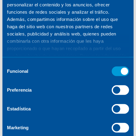
con sede en Barcelona y Tolouse especializada en
personalizar el contenido y los anuncios, ofrecer
motorización espacial, consigue así el segundo
funciones de redes sociales y analizar el tráfico.
proyecto más grande del Programa Tecnológico
Además, compartimos información sobre el uso que
Espacial con MERLIn, siendo además la principal
haga del sitio web con nuestros partners de redes
compañía financiada del proyecto, tras recibir una
sociales, publicidad y análisis web, quienes pueden
subvención de 3,9 millones de euros dentro del
combinarla con otra información que les haya
proyecto, que representa más del 50% del
proporcionado o que hayan recopilado a partir del uso
presupuesto total.
que haya hecho de sus servicios. Para más información,
consulte la
Política de Cookies
.
Selección
Funcional
de
consentimiento
Preferencia
Estadística
Marketing