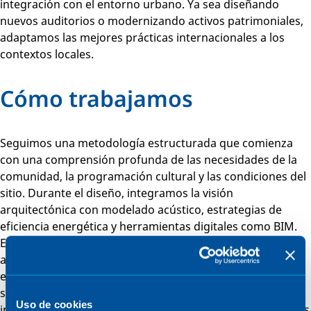
integración con el entorno urbano. Ya sea diseñando
nuevos auditorios o modernizando activos patrimoniales,
adaptamos las mejores prácticas internacionales a los
contextos locales.
Cómo trabajamos
Seguimos una metodología estructurada que comienza
con una comprensión profunda de las necesidades de la
comunidad, la programación cultural y las condiciones del
sitio. Durante el diseño, integramos la visión
arquitectónica con modelado acústico, estrategias de
eficiencia energética y herramientas digitales como BIM.
En la fase de implementación, coordinamos la
arquitectura, la estructura y los sistemas MEP bajo
estrictos estándares de calidad. Finalmente, brindamos
soporte a lo largo del ciclo de vida, asegurando que las
Uso de cookies
instalaciones se mantengan eficientes, seguras y alineadas