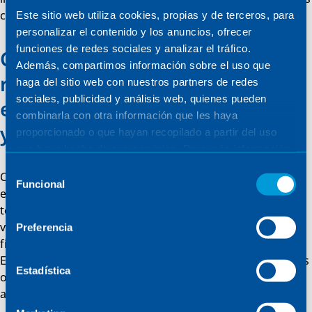
con los usos culturales en evolución.
Este sitio web utiliza cookies, propias y de terceros, para
personalizar el contenido y los anuncios, ofrecer
funciones de redes sociales y analizar el tráfico.
Colaboramos con estudios de
Además, compartimos información sobre el uso que
referencia para dar forma a
haga del sitio web con nuestros partners de redes
sociales, publicidad y análisis web, quienes pueden
edificios singulares, sostenibles
combinarla con otra información que les haya
y adaptables.
proporcionado o que hayan recopilado a partir del uso
que haya hecho de sus servicios. Para más información,
consulte la
Política de Cookies
.
Selección
Colaboramos con estudios de arquitectura de referencia
Funcional
de
en el diseño y desarrollo de edificios singulares: museos,
consentimiento
teatros, auditorios y espacios culturales que exigen una
visión audaz y una ejecución técnica rigurosa. Junto a
Preferencia
firmas como Foster & Partners, Jakob + MacFarlane,
Enrique Norten, Tatiana Bilbao, Federico Soriano y muchos
Estadística
otros, damos vida a proyectos que combinan ambición
arquitectónica y excelencia en ingeniría.