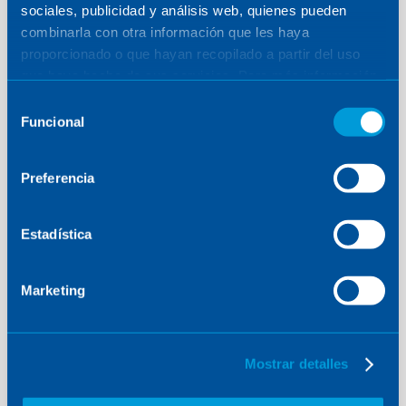
sociales, publicidad y análisis web, quienes pueden
combinarla con otra información que les haya
proporcionado o que hayan recopilado a partir del uso
que haya hecho de sus servicios. Para más información,
consulte la
Política de Cookies
.
Selección
Funcional
de
consentimiento
SOLUCIONES MEDIOAMBIENTALES
·
ESPAÑA
Preferencia
Caso Kelsen: Recuperación de
calor en industria refractaria
Estadística
Marketing
Mostrar detalles