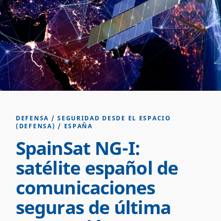
DEFENSA
/
SEGURIDAD DESDE EL ESPACIO
(DEFENSA)
/
ESPAÑA
SpainSat NG-I:
satélite español de
comunicaciones
seguras de última