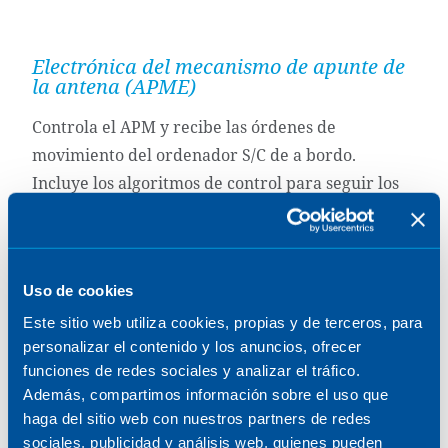
Electrónica del mecanismo de apunte de
la antena (APME)
Controla el APM y recibe las órdenes de
movimiento del ordenador S/C de a bordo.
Incluye los algoritmos de control para seguir los
perfiles de movimiento requeridos y devuelve la
telemetría requerida que contiene información
sobre el estado de la MGA.
Uso de cookies
Este sitio web utiliza cookies, propias y de terceros, para
Aparejo de conexión del APM al APME
personalizar el contenido y los anuncios, ofrecer
funciones de redes sociales y analizar el tráfico.
Además, compartimos información sobre el uso que
haga del sitio web con nuestros partners de redes
sociales, publicidad y análisis web, quienes pueden