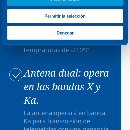
heladas de Júpiter operando
tanto en el ambiente de
Mercurio (temperaturas de
Permitir la selección
más de 250ºC) así como en el
Júpiter a 5 AU unidades
Denegar
astronómicas con
tempraturas de -210ºC.
Antena dual: opera
en las bandas X y
Ka.
La antena operará en banda
Ka para transmisión de
telemetrías con una ganancia