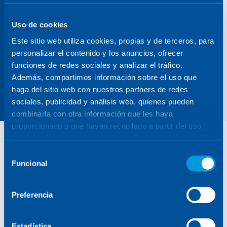
(LRB)
Uso de cookies
para minimizar los esfuerzos
Este sitio web utiliza cookies, propias y de terceros, para
del tablero a la subestructura
personalizar el contenido y los anuncios, ofrecer
funciones de redes sociales y analizar el tráfico.
en situaciones sísmicas.
Además, compartimos información sobre el uso que
haga del sitio web con nuestros partners de redes
sociales, publicidad y análisis web, quienes pueden
combinarla con otra información que les haya
Alcance del proyecto
proporcionado o que hayan recopilado a partir del uso
que haya hecho de sus servicios. Para más información,
consulte la
Política de Cookies
.
Selección
El alcance de los trabajos desarrollados por el
Funcional
de
consorcio incluye:
consentimiento
Los
trabajos preliminares,
incluyendo los
Preferencia
estudios de clima, campaña geotécnica,
ensayos de modelos reducido en laboratorio y
Estadística