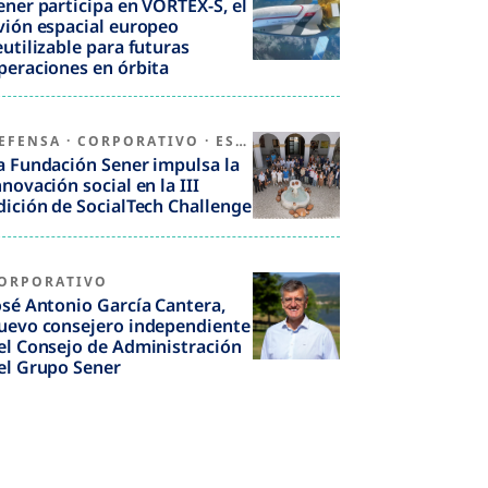
ener participa en VORTEX-S, el
vión espacial europeo
eutilizable para futuras
peraciones en órbita
EFENSA
·
CORPORATIVO
·
ESPAÑA
a Fundación Sener impulsa la
nnovación social en la III
dición de SocialTech Challenge
ORPORATIVO
osé Antonio García Cantera,
uevo consejero independiente
el Consejo de Administración
el Grupo Sener