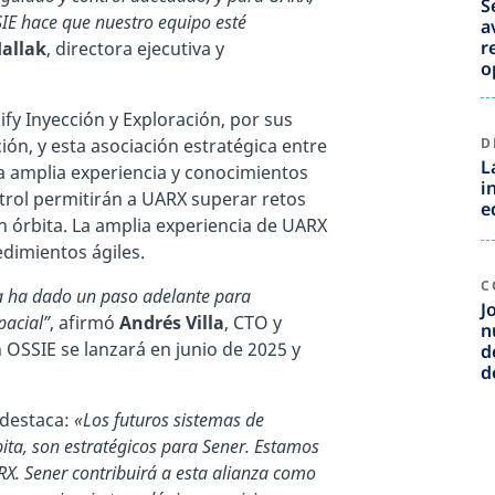
S
IE hace que nuestro equipo esté
a
r
allak
, directora ejecutiva y
o
ify Inyección y Exploración, por sus
ión, y esta asociación estratégica entre
D
L
a amplia experiencia y conocimientos
i
trol permitirán a UARX superar retos
e
n órbita. La amplia experiencia de UARX
dimientos ágiles.
C
ña ha dado un paso adelante para
J
pacial”
, afirmó
Andrés Villa
, CTO y
n
 OSSIE se lanzará en junio de 2025 y
d
d
 destaca:
«Los futuros sistemas de
bita, son estratégicos para Sener. Estamos
X. Sener contribuirá a esta alianza como