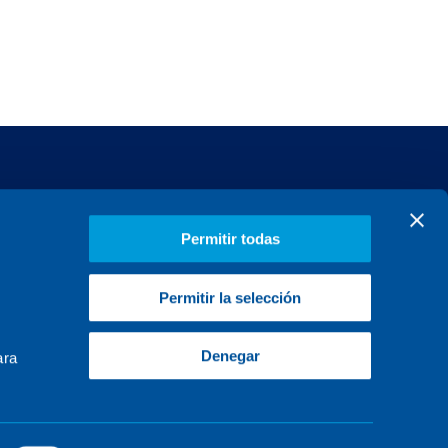
MERCADOS
Conócenos
PROYECTOS
Talento
Permitir todas
Actualidad
Permitir la selección
Contacto
Denegar
ara