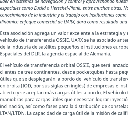
líder en sistemas de navegación y control y aprovechando nuest
espaciales como Euclid o Herschel-Plank, entre muchas otras. 
conocimiento de la industria y el trabajo con instituciones como l
dinámico enfoque comercial de UARX, dará como resultado una 
Esta asociación agrega un valor excelente a la estrategia y 
vehículo de transferencia OSSIE, UARX se ha asociado ante
de la industria de satélites pequeños e instituciones europ
Espaciales del DLR, la agencia espacial de Alemania.
El vehículo de transferencia orbital OSSIE, que será lanzad
clientes de tres continentes, desde pocketqubes hasta peq
útiles que se desplegarán, a bordo del vehículo de transf
en órbita (IOD, por sus siglas en inglés) de empresas e inst
abierto y se aceptan más cargas útiles a bordo. El vehículo 
maniobras para cargas útiles que necesitan lograr inyección
inclinación, así como fases para la distribución de constela
LTAN/LTDN. La capacidad de carga útil de la misión de calif