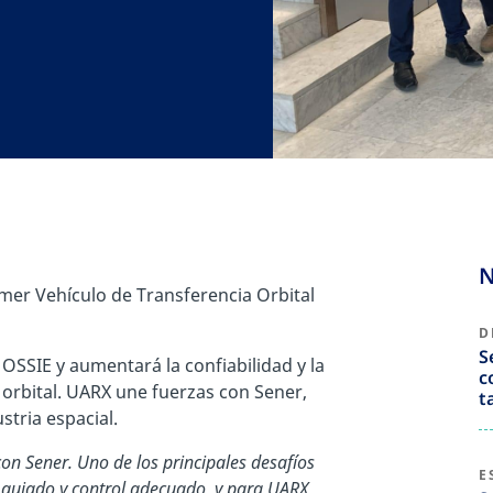
N
imer Vehículo de Transferencia Orbital
D
S
 OSSIE y aumentará la confiabilidad y la
c
 orbital. UARX une fuerzas con Sener,
t
stria espacial.
 Sener. Uno de los principales desafíos
E
e guiado y control adecuado, y para UARX,