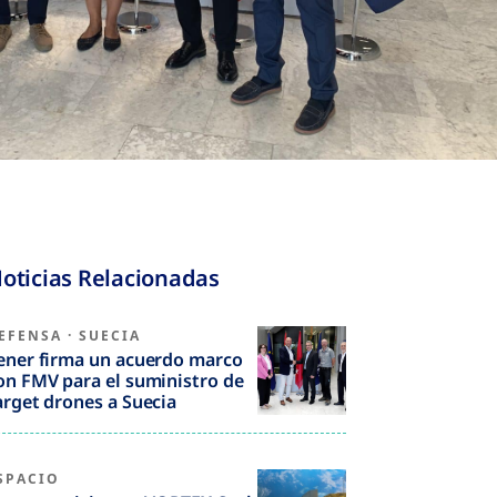
oticias Relacionadas
EFENSA
·
SUECIA
ener firma un acuerdo marco
on FMV para el suministro de
arget drones a Suecia
SPACIO