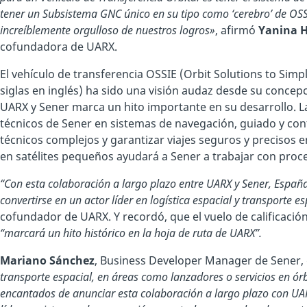
tener un Subsistema GNC único en su tipo como ‘cerebro’ de OSS
increíblemente orgulloso de nuestros logros»
, afirmó
Yanina H
cofundadora de UARX.
El vehículo de transferencia OSSIE (Orbit Solutions to Simpl
siglas en inglés) ha sido una visión audaz desde su concepc
UARX y Sener marca un hito importante en su desarrollo. L
técnicos de Sener en sistemas de navegación, guiado y con
técnicos complejos y garantizar viajes seguros y precisos e
en satélites pequeños ayudará a Sener a trabajar con proce
“Con esta colaboración a largo plazo entre UARX y Sener, Espa
convertirse en un actor líder en logística espacial y transporte es
cofundador de UARX. Y recordó, que el vuelo de calificación
“marcará un hito histórico en la hoja de ruta de UARX”.
Mariano Sánchez
, Business Developer Manager de Sener,
transporte espacial, en áreas como lanzadores o servicios en ór
encantados de anunciar esta colaboración a largo plazo con UAR