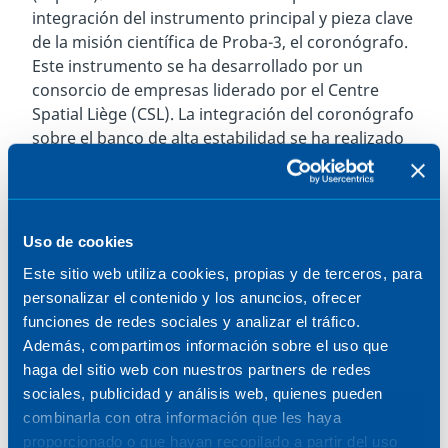
integración del instrumento principal y pieza clave
de la misión científica de Proba-3, el coronógrafo.
Este instrumento se ha desarrollado por un
consorcio de empresas liderado por el Centre
Spatial Liège (CSL). La integración del coronógrafo
sobre el banco de alta estabilidad se ha realizado
por un equipo conjunto de CSL y SENER
Aeroespacial en las instalaciones de CSL en Lieja
(Bélgica). El banco y el instrumento están ahora en
QinetiQ y disponibles para su próxima integración
Uso de cookies
en el satélite CSC.
Este sitio web utiliza cookies, propias y de terceros, para
Una vez finalizados los trabajos de integración,
personalizar el contenido y los anuncios, ofrecer
comenzará una campaña intensa de ensayos
funciones de redes sociales y analizar el tráfico.
previa al lanzamiento, previsto para 2023.
Además, compartimos información sobre el uso que
haga del sitio web con nuestros partners de redes
Proba-3, primera misión de vuelo en formación
sociales, publicidad y análisis web, quienes pueden
de precisión
combinarla con otra información que les haya
proporcionado o que hayan recopilado a partir del uso