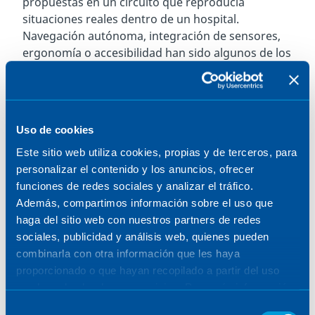
propuestas en un circuito que reproducía
situaciones reales dentro de un hospital.
Navegación autónoma, integración de sensores,
ergonomía o accesibilidad han sido algunos de los
aspectos clave que han marcado el desarrollo de
los proyectos, reflejando la capacidad de los
participantes para abordar desafíos complejos
con una visión práctica y social.
Uso de cookies
El jurado, formado por profesionales del ámbito
Este sitio web utiliza cookies, propias y de terceros, para
tecnológico y social, contó con la participación de
personalizar el contenido y los anuncios, ofrecer
Francisco Alarcón, responsable del área de
funciones de redes sociales y analizar el tráfico.
Sistemas Autónomos de Aeroespacial y Defensa
Además, compartimos información sobre el uso que
en Sener. En sus valoraciones, se tuvieron en
haga del sitio web con nuestros partners de redes
cuenta tanto la solidez técnica como el impacto
sociales, publicidad y análisis web, quienes pueden
potencial de las soluciones presentadas.
combinarla con otra información que les haya
proporcionado o que hayan recopilado a partir del uso
que haya hecho de sus servicios. Para más información,
consulte la
Política de Cookies
.
Ingeniería para mejorar la vida de las personas
Selección