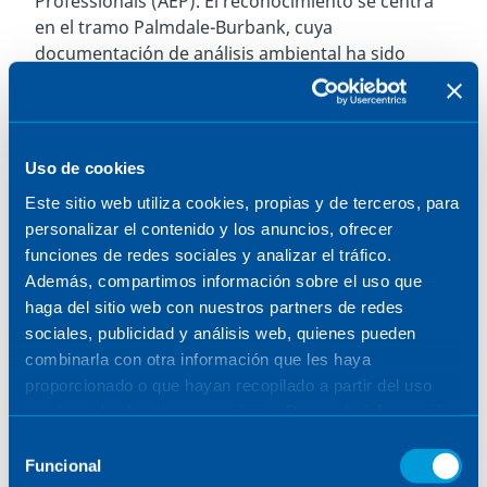
Professionals (AEP). El reconocimiento se centra
en el tramo Palmdale-Burbank, cuya
documentación de análisis ambiental ha sido
valorada por su innovador enfoque y su
rigurosidad técnica.
Este premio pone en valor el trabajo conjunto de
Uso de cookies
todos los socios implicados en el proyecto y
especialmente de Circlepoint, socio de Sener
Este sitio web utiliza cookies, propias y de terceros, para
desde 2015 y líder en la elaboración de la
personalizar el contenido y los anuncios, ofrecer
documentación ambiental.
funciones de redes sociales y analizar el tráfico.
Además, compartimos información sobre el uso que
Sener ha participado como consultor principal en
haga del sitio web con nuestros partners de redes
el proyecto, liderando la colaboración entre
sociales, publicidad y análisis web, quienes pueden
destacadas ingenierías estadounidenses. La labor
combinarla con otra información que les haya
de Sener incluye el diseño preliminar, la
proporcionado o que hayan recopilado a partir del uso
evaluación de alternativas técnicas, el análisis del
que haya hecho de sus servicios. Para más información,
impacto ambiental, y la identificación de los
consulte la
Política de Cookies
.
Selección
derechos de paso necesarios para el trazado,
Funcional
de
estaciones y otros elementos auxiliares.