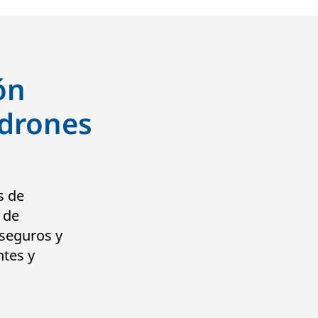
ón
 drones
s de
 de
 seguros y
ntes y