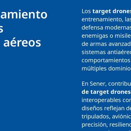
namiento
Los
target drone
entrenamiento, las
s
defensa modernas
enemigas o misile
s aéreos
de armas avanzadas
sistemas antiaére
comportamientos 
múltiples dominios
En Sener, contrib
de target drones
interoperables co
diseños reflejan 
tripulados, avióni
precisión, resilie