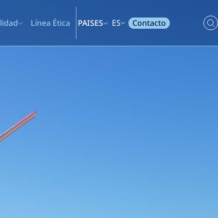
Contacto
lidad
Línea Ética
PAISES
ES