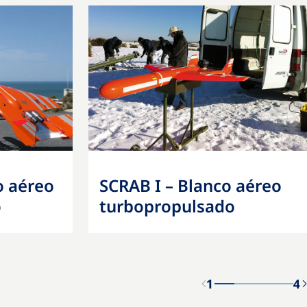
o aéreo
SCRAB I – Blanco aéreo
o
turbopropulsado
1
4