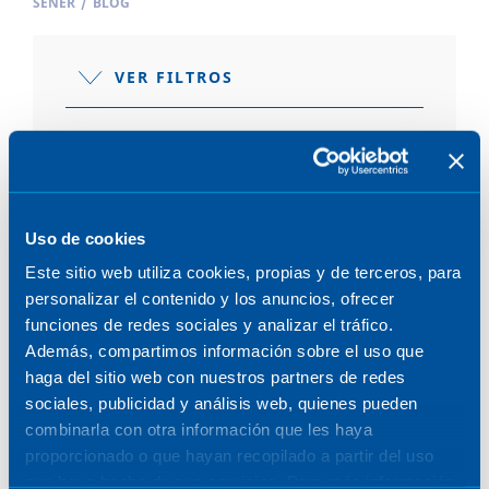
SENER
/
BLOG
VER FILTROS
POSTS
Uso de cookies
Este sitio web utiliza cookies, propias y de terceros, para
personalizar el contenido y los anuncios, ofrecer
funciones de redes sociales y analizar el tráfico.
Además, compartimos información sobre el uso que
MOVILIDAD E INFRAESTRUCTURAS
haga del sitio web con nuestros partners de redes
sociales, publicidad y análisis web, quienes pueden
5 de octubre de 2023
combinarla con otra información que les haya
proporcionado o que hayan recopilado a partir del uso
que haya hecho de sus servicios. Para más información,