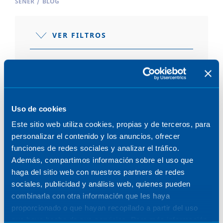
SENER
/
BLOG
VER FILTROS
POSTS
Uso de cookies
Este sitio web utiliza cookies, propias y de terceros, para
personalizar el contenido y los anuncios, ofrecer
funciones de redes sociales y analizar el tráfico.
Además, compartimos información sobre el uso que
ENERGÍA
haga del sitio web con nuestros partners de redes
sociales, publicidad y análisis web, quienes pueden
4 de abril de 2023
combinarla con otra información que les haya
proporcionado o que hayan recopilado a partir del uso
que haya hecho de sus servicios. Para más información,