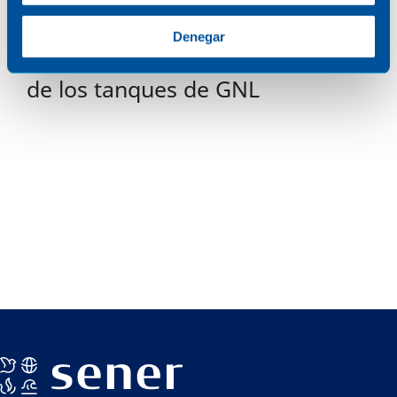
Cómo lograr evaluar con
Denegar
precisión el aislamiento térmico
de los tanques de GNL