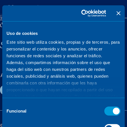
Uso de cookies
Sener, a family company
Este sitio web utiliza cookies, propias y de terceros, para
personalizar el contenido y los anuncios, ofrecer
funciones de redes sociales y analizar el tráfico.
Además, compartimos información sobre el uso que
MARKETS
PROJECTS
haga del sitio web con nuestros partners de redes
About us
Careers
News & events
sociales, publicidad y análisis web, quienes pueden
combinarla con otra información que les haya
Contact
proporcionado o que hayan recopilado a partir del uso
que haya hecho de sus servicios. Para más información,
consulte la
Política de Cookies
.
Selección
Funcional
de
consentimiento
©Sener - Sener Group 2026