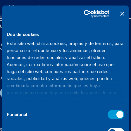
Uso de cookies
Sener, a family company
Este sitio web utiliza cookies, propias y de terceros, para
personalizar el contenido y los anuncios, ofrecer
funciones de redes sociales y analizar el tráfico.
Además, compartimos información sobre el uso que
MARKETS
PROJECTS
haga del sitio web con nuestros partners de redes
About us
Careers
News & events
sociales, publicidad y análisis web, quienes pueden
combinarla con otra información que les haya
Contact
proporcionado o que hayan recopilado a partir del uso
que haya hecho de sus servicios. Para más información,
consulte la
Política de Cookies
.
Selección
Funcional
de
consentimiento
©Sener - Sener Group 2026