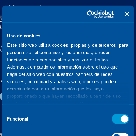
Uso de cookies
Sener, a family company
Este sitio web utiliza cookies, propias y de terceros, para
personalizar el contenido y los anuncios, ofrecer
funciones de redes sociales y analizar el tráfico.
Además, compartimos información sobre el uso que
MARKETS
PROJECTS
haga del sitio web con nuestros partners de redes
About us
Careers
News & events
sociales, publicidad y análisis web, quienes pueden
combinarla con otra información que les haya
Contact
proporcionado o que hayan recopilado a partir del uso
que haya hecho de sus servicios. Para más información,
consulte la
Política de Cookies
.
Selección
Funcional
de
consentimiento
©Sener - Sener Group 2026