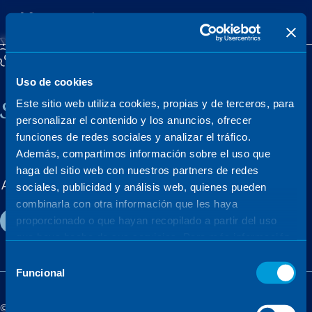
Uso de cookies
Sener, a family company
Este sitio web utiliza cookies, propias y de terceros, para
personalizar el contenido y los anuncios, ofrecer
funciones de redes sociales y analizar el tráfico.
Además, compartimos información sobre el uso que
MARKETS
PROJECTS
haga del sitio web con nuestros partners de redes
About us
Careers
News & events
sociales, publicidad y análisis web, quienes pueden
combinarla con otra información que les haya
Contact
proporcionado o que hayan recopilado a partir del uso
que haya hecho de sus servicios. Para más información,
consulte la
Política de Cookies
.
Selección
Funcional
de
consentimiento
©Sener - Sener Group 2026