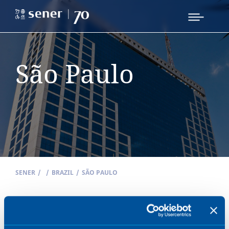
São Paulo
SENER
/
/
BRAZIL
/
SÃO PAULO