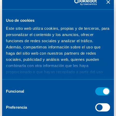
Mika Serret: Raising awareness
of diversity to promote inclusion
Uso de cookies
Este sitio web utiliza cookies, propias y de terceros, para
personalizar el contenido y los anuncios, ofrecer
THE MIND BEHIND THE PROJECT
funciones de redes sociales y analizar el tráfico.
Además, compartimos información sobre el uso que
September 11, 2023
haga del sitio web con nuestros partners de redes
sociales, publicidad y análisis web, quienes pueden
combinarla con otra información que les haya
proporcionado o que hayan recopilado a partir del uso
que haya hecho de sus servicios. Para más información,
consulte la
Política de Cookies
.
Selección
Funcional
de
consentimiento
Preferencia