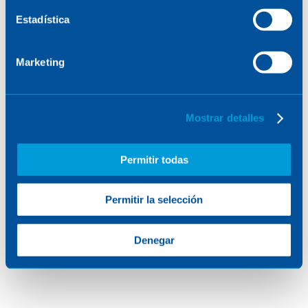
Estadística
Marketing
Mostrar detalles
Permitir todas
Ricardo Baraldi: “I’m so
Permitir la selección
motivated to take on new and
Denegar
more complex challenges”