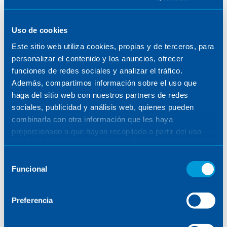
Joaquín Botella: ‘Being a CTE
means sharing knowledge,
Uso de cookies
Este sitio web utiliza cookies, propias y de terceros, para
connecting disciplines and
personalizar el contenido y los anuncios, ofrecer
helping others to grow.’
funciones de redes sociales y analizar el tráfico.
Además, compartimos información sobre el uso que
haga del sitio web con nuestros partners de redes
sociales, publicidad y análisis web, quienes pueden
THE MIND BEHIND THE PROJECT
combinarla con otra información que les haya
proporcionado o que hayan recopilado a partir del uso
July 8, 2025
que haya hecho de sus servicios. Para más información,
consulte la
Política de Cookies
.
Selección
Funcional
de
consentimiento
Preferencia