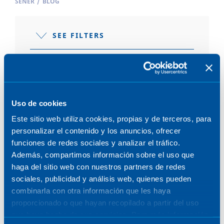
SENER
/
BLOG
SEE FILTERS
Uso de cookies
POSTS
Este sitio web utiliza cookies, propias y de terceros, para
personalizar el contenido y los anuncios, ofrecer
funciones de redes sociales y analizar el tráfico.
Además, compartimos información sobre el uso que
ENERGY
MARINE
INNOVATION
haga del sitio web con nuestros partners de redes
sociales, publicidad y análisis web, quienes pueden
March 21, 2023
combinarla con otra información que les haya
proporcionado o que hayan recopilado a partir del uso
que haya hecho de sus servicios. Para más información,