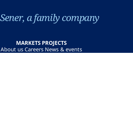
Sener, a family company
MARKETS
PROJECTS
About us
Careers
News & events
Contact
©Sener - Sener Group 2026
Legal notice
Privacy policy
Cookies policy
Online security