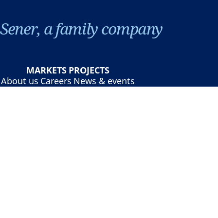
Sener, a family company
MARKETS
PROJECTS
About us
Careers
News & events
Contact
©Sener - Sener Group 2026
Legal notice
Privacy policy
Cookies policy
Online security