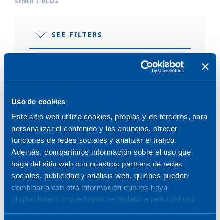
SENER
/
BLOG
SEE FILTERS
Uso de cookies
POSTS
Este sitio web utiliza cookies, propias y de terceros, para
personalizar el contenido y los anuncios, ofrecer
funciones de redes sociales y analizar el tráfico.
Además, compartimos información sobre el uso que
ENERGY
haga del sitio web con nuestros partners de redes
sociales, publicidad y análisis web, quienes pueden
September 27, 2023
combinarla con otra información que les haya
proporcionado o que hayan recopilado a partir del uso
que haya hecho de sus servicios. Para más información,