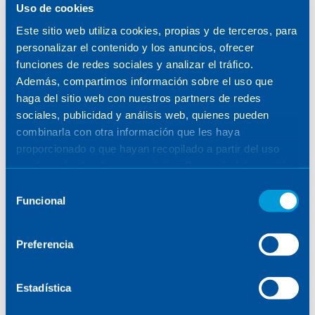
SENER
/
BLOG
Uso de cookies
Este sitio web utiliza cookies, propias y de terceros, para
personalizar el contenido y los anuncios, ofrecer
SEE FILTERS
funciones de redes sociales y analizar el tráfico.
Además, compartimos información sobre el uso que
haga del sitio web con nuestros partners de redes
sociales, publicidad y análisis web, quienes pueden
combinarla con otra información que les haya
proporcionado o que hayan recopilado a partir del uso
POSTS
que haya hecho de sus servicios. Para más información,
consulte la
Política de Cookies
.
Selección
Funcional
de
consentimiento
No results found
Preferencia
Estadística