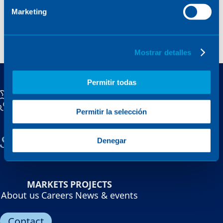
Marketing
Mostrar detalles
Permitir todas
Permitir la selección
Sener, a family company
Denegar
MARKETS
PROJECTS
About us
Careers
News & events
Contact