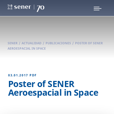
SENER
/
ACTUALIDAD
/
PUBLICACIONES
/
POSTER OF SENER
AEROESPACIAL IN SPACE
03.01.2017
PDF
Poster of SENER
Aeroespacial in Space