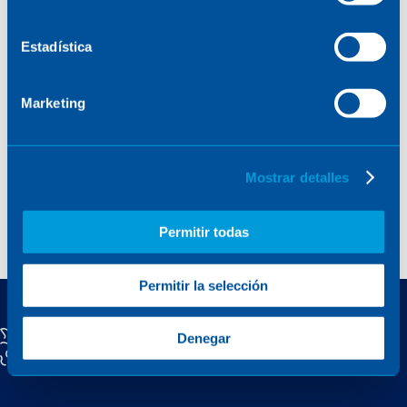
Estadística
03.01.2017
Format:
pdf
Marketing
SENER has delivered successfully more than 270
devices and systems for satellites and space
vehicles to agencies in the USA (NASA), Europe
Mostrar detalles
(ESA), Japan (JAXA) and Russia (Roscosmos).
Permitir todas
DOWNLOAD
Permitir la selección
Denegar