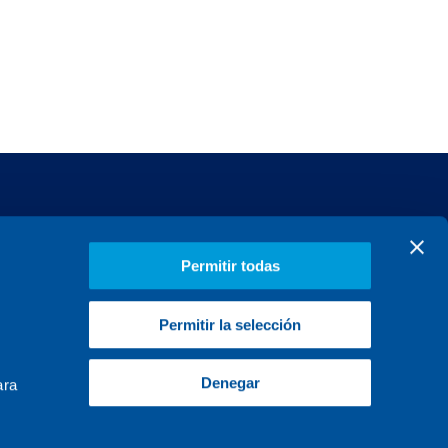
MERCADOS
Conócenos
PROYECTOS
Talento
Permitir todas
Actualidad
Permitir la selección
Contacto
Denegar
ara