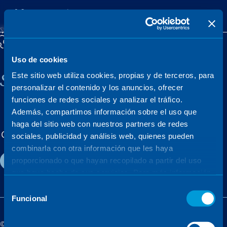
Uso de cookies
Sener, una empresa familiar
Este sitio web utiliza cookies, propias y de terceros, para
personalizar el contenido y los anuncios, ofrecer
funciones de redes sociales y analizar el tráfico.
Además, compartimos información sobre el uso que
MERCADOS
PROYECTOS
haga del sitio web con nuestros partners de redes
Conócenos
Talento
Actualidad
sociales, publicidad y análisis web, quienes pueden
combinarla con otra información que les haya
Contacto
proporcionado o que hayan recopilado a partir del uso
que haya hecho de sus servicios. Para más información,
consulte la
Política de Cookies
.
Selección
Funcional
de
consentimiento
©Sener - Grupo Sener 2026