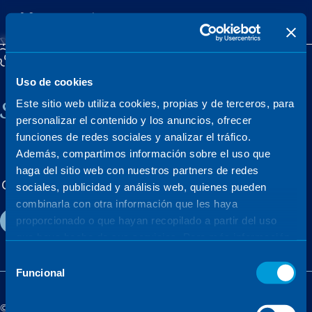
Uso de cookies
Sener, una empresa familiar
Este sitio web utiliza cookies, propias y de terceros, para
personalizar el contenido y los anuncios, ofrecer
funciones de redes sociales y analizar el tráfico.
Además, compartimos información sobre el uso que
MERCADOS
PROYECTOS
haga del sitio web con nuestros partners de redes
Conócenos
Talento
Actualidad
sociales, publicidad y análisis web, quienes pueden
combinarla con otra información que les haya
Contacto
proporcionado o que hayan recopilado a partir del uso
que haya hecho de sus servicios. Para más información,
consulte la
Política de Cookies
.
Selección
Funcional
de
consentimiento
©Sener - Grupo Sener 2026