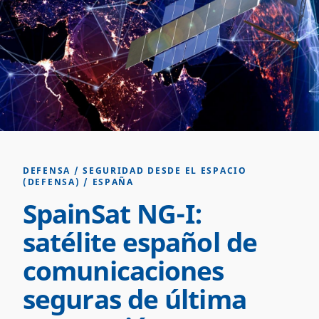
DEFENSA
/
SEGURIDAD DESDE EL ESPACIO
(DEFENSA)
/
ESPAÑA
SpainSat NG-I:
satélite español de
comunicaciones
seguras de última