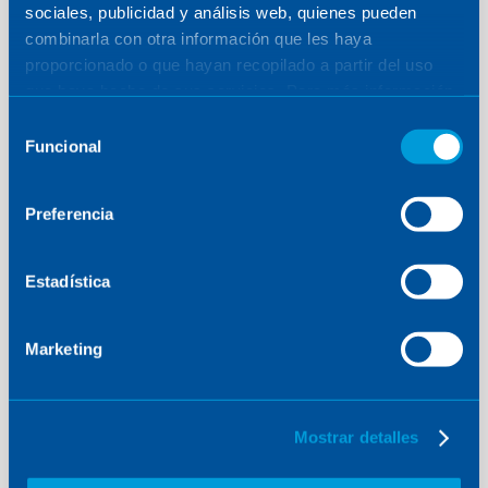
sociales, publicidad y análisis web, quienes pueden
combinarla con otra información que les haya
proporcionado o que hayan recopilado a partir del uso
que haya hecho de sus servicios. Para más información,
consulte la
Política de Cookies
.
Selección
Funcional
de
consentimiento
SOLUCIONES MEDIOAMBIENTALES
·
ESPAÑA
Preferencia
Caso Kelsen: Recuperación de
calor en industria refractaria
Estadística
Marketing
Mostrar detalles