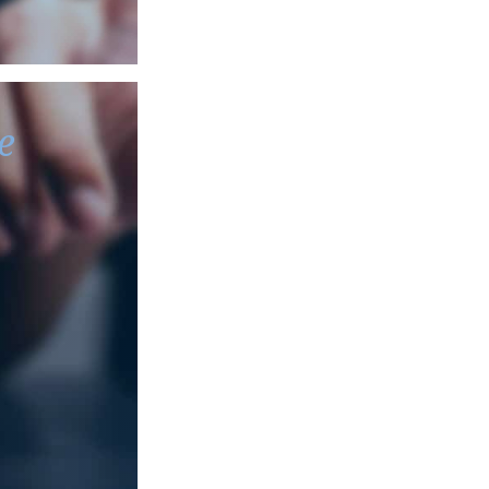
e
 energética y
ización y