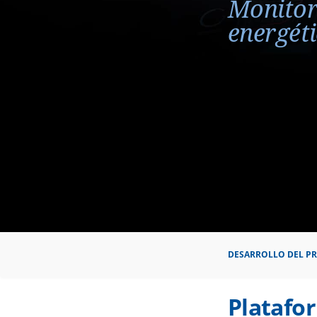
Monitor
energéti
DESARROLLO DEL P
Platafo