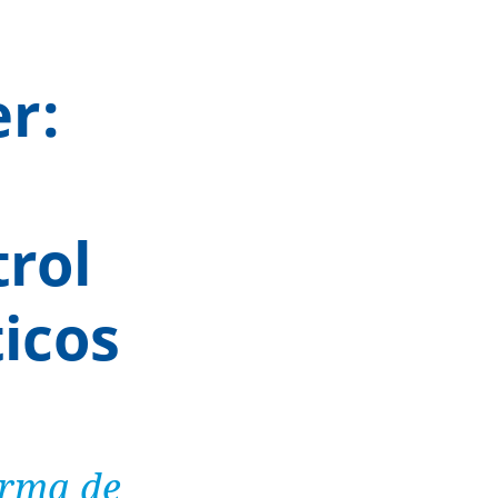
r:
rol
icos
orma de