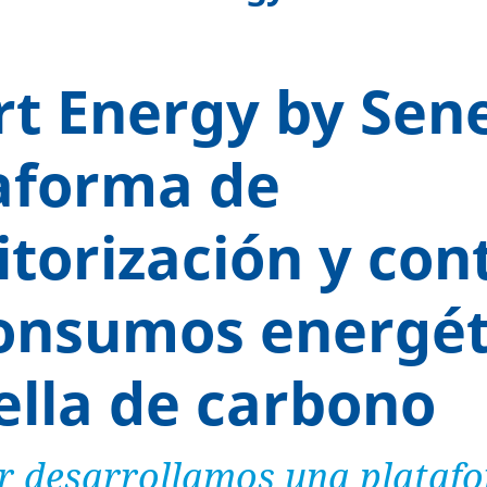
t Energy by Sene
aforma de
torización y cont
onsumos energét
ella de carbono
r desarrollamos una plataf