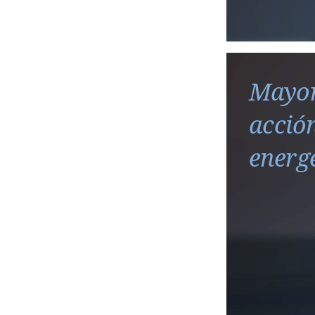
Mayor
acció
energ
de
o
desarrol
.
de com