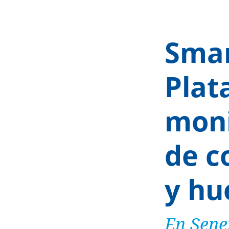
Smar
Plat
moni
de c
y hu
En Sene