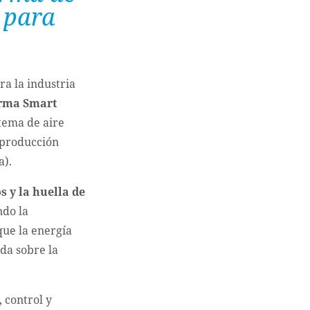
 para
a la industria
orma Smart
tema de aire
 producción
a).
 y la huella de
ndo la
que la energía
da sobre la
 control y