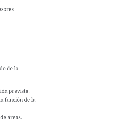
.
esores
do de la
ión prevista.
n función de la
de áreas.