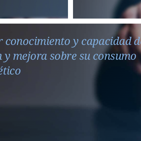
 conocimiento y capacidad d
n y mejora sobre su consumo
ético
l
el
Que permita la adopción de medidas ad-hoc de eficiencia
bustibles
sustitución
proyectos transformadores de descarbon