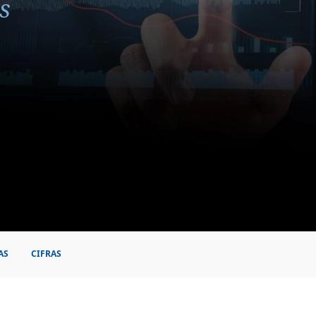
s
AS
CIFRAS