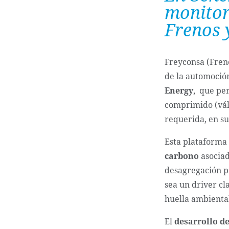
monitor
Frenos 
Freyconsa (Fren
de la automoción
Energy
, que pe
comprimido (vál
requerida, en su
Esta plataforma
carbono
asociad
desagregación po
sea un driver cl
huella ambiental
El
desarrollo d