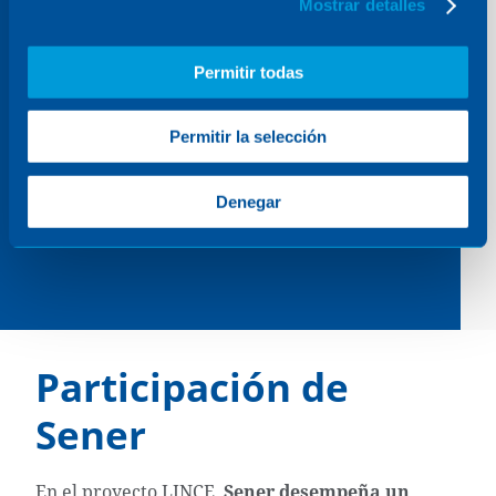
Mostrar detalles
autonomía
Permitir todas
estratégica del
Permitir la selección
sector espacial
español.
Denegar
Participación de
Sener
En el proyecto LINCE,
Sener desempeña un