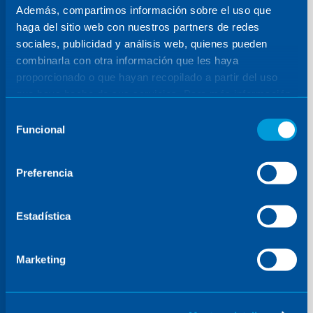
Además, compartimos información sobre el uso que
STARTICAL.
haga del sitio web con nuestros partners de redes
sociales, publicidad y análisis web, quienes pueden
combinarla con otra información que les haya
Impulso de
proporcionado o que hayan recopilado a partir del uso
que haya hecho de sus servicios. Para más información,
arquitecturas de
consulte la
Política de Cookies
.
Selección
Funcional
de
constelaciones más
consentimiento
Preferencia
eficientes, flexibles
y resilientes.
Estadística
Marketing
Refuerzo de la
competitividad y