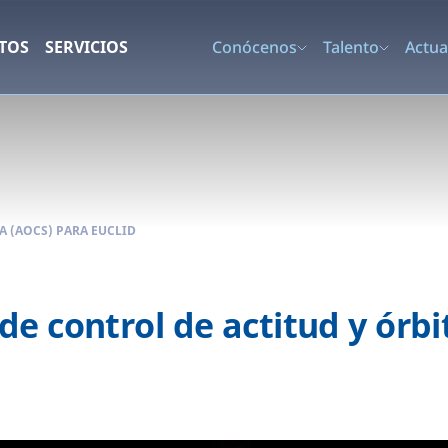
TOS
SERVICIOS
Conócenos
Talento
Actua
A (AOCS) PARA EUCLID
e control de actitud y órb