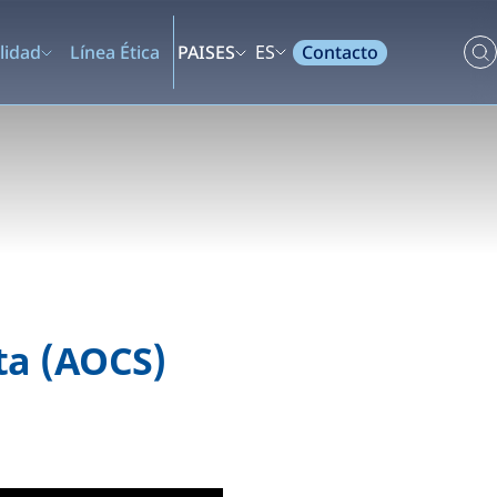
Contacto
lidad
Línea Ética
PAISES
ES
ita (AOCS)