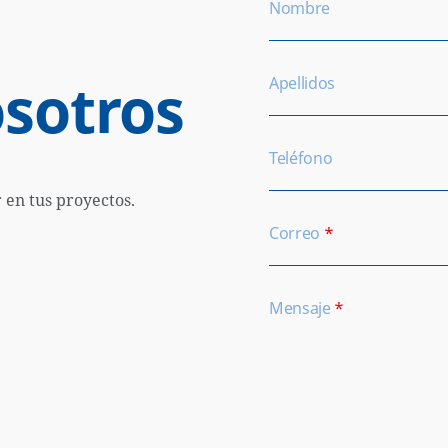
Nombre
sotros
Apellidos
Teléfono
en tus proyectos.
Correo
*
Mensaje
*