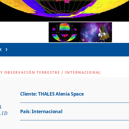
 Y OBSERVACIÓN TERRESTRE
/
INTERNACIONAL
Cliente: THALES Alenia Space
A
País:
Internacional
LID