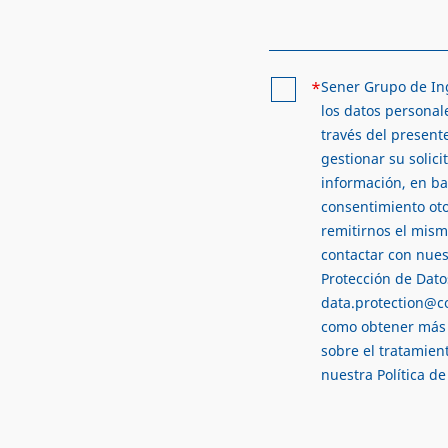
*
Sener Grupo de Ing
los datos personale
través del present
gestionar su solici
información, en ba
consentimiento ot
remitirnos el mis
contactar con nue
Protección de Dato
data.protection@c
como obtener más
sobre el tratamien
nuestra
Política d