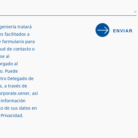
eniería tratará
s facilitados a
e formulario para
tud de contacto o
se al
orgado al
mo. Puede
stro Delegado de
s, a través de
orporate.sener
, así
 información
to de sus datos en
e Privacidad
.