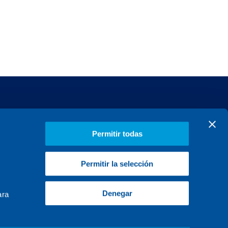
MERCADOS
Conócenos
PROYECTOS
Talento
Permitir todas
Actualidad
Permitir la selección
Contacto
Denegar
ara