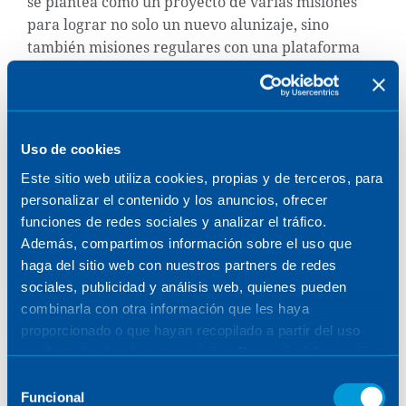
se plantea como un proyecto de varias misiones
para lograr no solo un nuevo alunizaje, sino
también misiones regulares con una plataforma
orbital (Lunar Gateway) que servirá de centro
logístico de la próxima exploración de la Luna.
El programa Artemis se planifica en 5 misiones,
Uso de cookies
con hitos señalados para cada una de ellas:
Este sitio web utiliza cookies, propias y de terceros, para
Artemis I
– Lanzamiento del cohete SLS y la
personalizar el contenido y los anuncios, ofrecer
nave Orion (completada con éxito en 2022)
funciones de redes sociales y analizar el tráfico.
Artemis II
– Primer vuelo tripulado (estimada
Además, compartimos información sobre el uso que
para 2025)
haga del sitio web con nuestros partners de redes
Artemis III
– Alunizaje tripulado (estimada para
sociales, publicidad y análisis web, quienes pueden
2026)
combinarla con otra información que les haya
Artemis IV
– Misión a la Lunar Gateway
proporcionado o que hayan recopilado a partir del uso
(estimada para 2028)
que haya hecho de sus servicios. Para más información,
Artemis V a IX
– Preparación de inicio de
consulte la
Política de Cookies
.
Selección
misiones regulares (estimadas entre 2030 y
Funcional
de