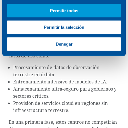
por debajo de ~300 USD/kg, cuando a día de hoy
estamos aproximadamente en 2.500 USD/kg.
Permitir todas
A pesar de ello, el mercado potencial es relevante.
Analistas estiman que los servicios de
Permitir la selección
procesamiento y almacenamiento off‑planet
podrían alcanzar decenas de miles de millones de
Denegar
dólares en la próxima década, impulsados por
casos de uso como:
Procesamiento de datos de observación
terrestre en órbita.
Entrenamiento intensivo de modelos de IA.
Almacenamiento ultra‑seguro para gobiernos y
sectores críticos.
Provisión de servicios cloud en regiones sin
infraestructura terrestre.
En una primera fase, estos centros no competirán