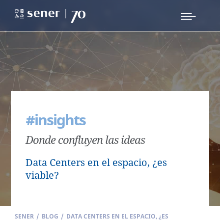
#insights
Donde confluyen las ideas
Data Centers en el espacio, ¿es
viable?
SENER
/
BLOG
/
DATA CENTERS EN EL ESPACIO, ¿ES