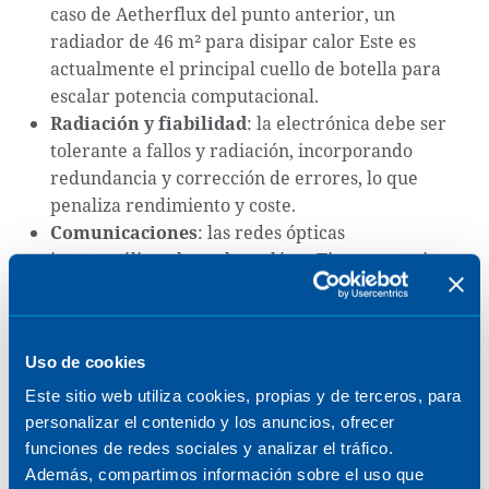
caso de Aetherflux del punto anterior, un
radiador de 46 m² para disipar calor Este es
actualmente el principal cuello de botella para
escalar potencia computacional.
Radiación y fiabilidad
: la electrónica debe ser
tolerante a fallos y radiación, incorporando
redundancia y corrección de errores, lo que
penaliza rendimiento y coste.
Comunicaciones
: las redes ópticas
inter‑satélite y los enlaces láser Tierra‑espacio
permiten arquitecturas distribuidas con
latencias competitivas y alta seguridad, aunque
requieren estaciones terrestres especializadas.
Uso de cookies
Arquitectura software
: orquestar recursos en
plataformas orbitales móviles exige nuevos
Este sitio web utiliza cookies, propias y de terceros, para
enfoques de computación distribuida, tolerancia
personalizar el contenido y los anuncios, ofrecer
funciones de redes sociales y analizar el tráfico.
a interrupciones y gestión avanzada de cargas.
Además, compartimos información sobre el uso que