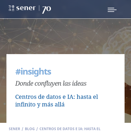
#insights
Donde confluyen las ideas
Centros de datos e IA: hasta el
infinito y más allá
SENER
/
BLOG
/
CENTROS DE DATOS E IA: HASTA EL