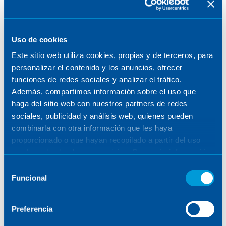
actualmente, principal fuente de los centros de
datos en el país.
Aunque las empresas que lideran la IA tienen la
Uso de cookies
escala y el conocimiento técnico, la
Este sitio web utiliza cookies, propias y de terceros, para
implementación en masa seguirá siendo un
personalizar el contenido y los anuncios, ofrecer
esfuerzo continuo para la mayoría de los
funciones de redes sociales y analizar el tráfico.
operadores de
colocation,
que ayudarán a las
Además, compartimos información sobre el uso que
grandes tecnológicas a cumplir con el
time to
haga del sitio web con nuestros partners de redes
market
.
sociales, publicidad y análisis web, quienes pueden
combinarla con otra información que les haya
Atendiendo a los requisitos de densidad de
proporcionado o que hayan recopilado a partir del uso
potencia eléctrica y necesidades de refrigeración
que haya hecho de sus servicios. Para más información,
para los nuevos
data centers
diseñados para
consulte la
Política de Cookies
.
Selección
albergar la IA, podemos decir que hablamos de
Funcional
de
edificios totalmente diferentes a los que
consentimiento
conocemos hasta ahora. Se utilizará
refrigeración
Preferencia
líquida
y posiblemente las temperaturas de
trabajo no requieran el uso de enfriadoras con la