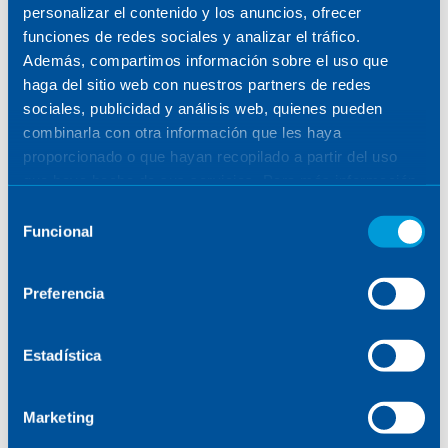
personalizar el contenido y los anuncios, ofrecer
funciones de redes sociales y analizar el tráfico.
Además, compartimos información sobre el uso que
haga del sitio web con nuestros partners de redes
PONENCIA: 5 DE JUNIO
sociales, publicidad y análisis web, quienes pueden
combinarla con otra información que les haya
proporcionado o que hayan recopilado a partir del uso
11:00
que haya hecho de sus servicios. Para más información,
Sener: cutting-edge Stadium Technology
consulte la
Política de Cookies
.
Jorge Vizcaya
Selección
Funcional
de
consentimiento
Preferencia
Estadística
Marketing