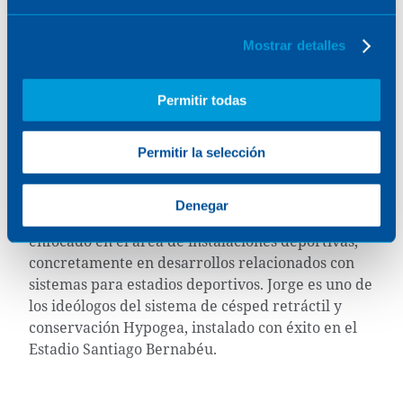
Mostrar detalles
Jorge Vizcaya
Permitir todas
Arquitecto en Sener
Permitir la selección
Jorge Vizcaya es arquitecto en la disciplina de
arquitectura de Sener, en el área de Mobility,
Denegar
desde 2007, y, en los últimos años ha estado
enfocado en el área de instalaciones deportivas,
concretamente en desarrollos relacionados con
sistemas para estadios deportivos. Jorge es uno de
los ideólogos del sistema de césped retráctil y
conservación Hypogea, instalado con éxito en el
Estadio Santiago Bernabéu.