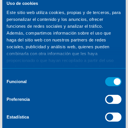
SENER
/
TALENTO
/
DREAMERS & MAKERS
Uso de cookies
Este sitio web utiliza cookies, propias y de terceros, para
personalizar el contenido y los anuncios, ofrecer
SEE FILTERS
funciones de redes sociales y analizar el tráfico.
Además, compartimos información sobre el uso que
haga del sitio web con nuestros partners de redes
sociales, publicidad y análisis web, quienes pueden
combinarla con otra información que les haya
proporcionado o que hayan recopilado a partir del uso
POSTS
que haya hecho de sus servicios. Para más información,
consulte la
Política de Cookies
.
Selección
Funcional
de
consentimiento
No results found
Preferencia
Estadística