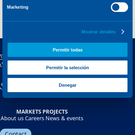
Marketing
Mostrar detalles
Permitir todas
Permitir la selección
Sener, a family company
Denegar
MARKETS
PROJECTS
About us
Careers
News & events
Contact