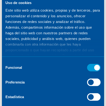
SENER
/
TALENTO
/
DREAMERS & MAKERS
Uso de cookies
Este sitio web utiliza cookies, propias y de terceros, para
personalizar el contenido y los anuncios, ofrecer
SEE FILTERS
funciones de redes sociales y analizar el tráfico.
Además, compartimos información sobre el uso que
haga del sitio web con nuestros partners de redes
sociales, publicidad y análisis web, quienes pueden
combinarla con otra información que les haya
proporcionado o que hayan recopilado a partir del uso
POSTS
que haya hecho de sus servicios. Para más información,
consulte la
Política de Cookies
.
Selección
Funcional
de
consentimiento
No results found
Preferencia
Estadística