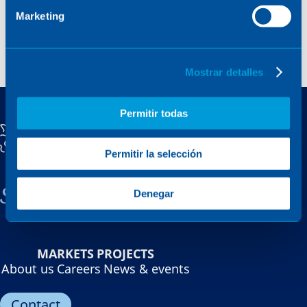
Marketing
Mostrar detalles
Permitir todas
Permitir la selección
Sener, a family company
Denegar
MARKETS
PROJECTS
About us
Careers
News & events
Contact