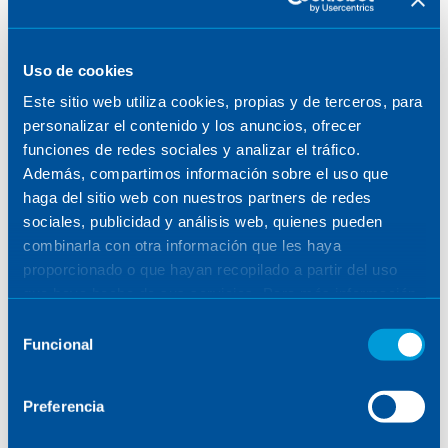
Guillermo Almaraz: “I got to
know Sener during the Tren
Uso de cookies
Maya project, while I
Este sitio web utiliza cookies, propias y de terceros, para
personalizar el contenido y los anuncios, ofrecer
represented the client”
funciones de redes sociales y analizar el tráfico.
Además, compartimos información sobre el uso que
haga del sitio web con nuestros partners de redes
sociales, publicidad y análisis web, quienes pueden
THE MIND BEHIND THE PROJECT
THE MIND BEHIND THE PROJECT
combinarla con otra información que les haya
proporcionado o que hayan recopilado a partir del uso
December 18, 2024
que haya hecho de sus servicios. Para más información,
consulte la
Política de Cookies
.
Selección
Funcional
de
consentimiento
Preferencia