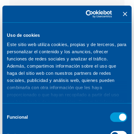
Reino Unido
Uso de cookies
Este sitio web utiliza cookies, propias y de terceros, para
personalizar el contenido y los anuncios, ofrecer
funciones de redes sociales y analizar el tráfico.
Además, compartimos información sobre el uso que
haga del sitio web con nuestros partners de redes
sociales, publicidad y análisis web, quienes pueden
LONDRES/REINO UNIDO
combinarla con otra información que les haya
proporcionado o que hayan recopilado a partir del uso
Dirección: FORA 13 Dirty Lane SE1 9PA
que haya hecho de sus servicios. Para más información,
Londres (Reino Unido)
consulte la
Política de Cookies
.
Selección
Funcional
de
+44 (0) 203 871 2627
consentimiento
Ver en mapa